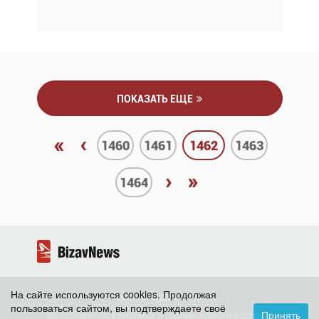
ПОКАЗАТЬ ЕЩЕ
«
‹
1460
1461
1462
1463
›
»
1464
На сайте используются cookies. Продолжая
2026 ©
BizavNews
пользоваться сайтом, вы подтверждаете своё
Принять
Копирование контента и размещение на других