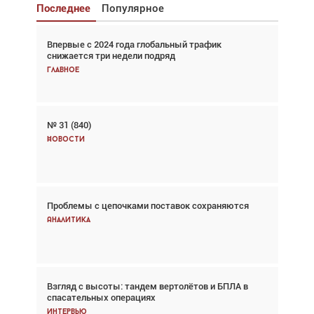
Последнее
Популярное
Впервые с 2024 года глобальный трафик
Взгляд с высоты: тандем вертолётов и БПЛА в
снижается три недели подряд
спасательных операциях
Главное
Главное
№ 31 (840)
Авиационный фотограф Дэйв Кох: «Фотография
говорит сама за себя... а ИИ всё портит»
Новости
Новости
Проблемы с цепочками поставок сохраняются
Впервые с 2024 года глобальный трафик
снижается три недели подряд
Аналитика
Аналитика
Взгляд с высоты: тандем вертолётов и БПЛА в
Частный самолёт – это актив. Подходите к
спасательных операциях
покупке соответствующим образом
Интервью
Интервью