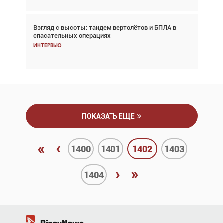
Взгляд с высоты: тандем вертолётов и БПЛА в
Частный самолёт – это актив. Подходите к
спасательных операциях
покупке соответствующим образом
Интервью
Интервью
ПОКАЗАТЬ ЕЩЕ
«
‹
1400
1401
1402
1403
›
»
1404