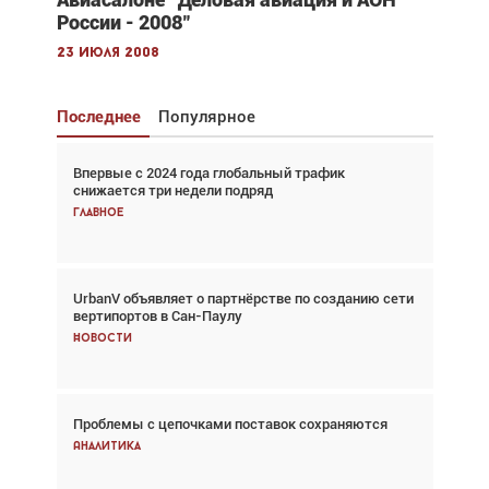
России - 2008"
23 июля 2008
Последнее
Популярное
Впервые с 2024 года глобальный трафик
Взгляд с высоты: тандем вертолётов и БПЛА в
снижается три недели подряд
спасательных операциях
Главное
Главное
UrbanV объявляет о партнёрстве по созданию сети
Авиационный фотограф Дэйв Кох: «Фотография
вертипортов в Сан-Паулу
говорит сама за себя... а ИИ всё портит»
Новости
Новости
Проблемы с цепочками поставок сохраняются
Впервые с 2024 года глобальный трафик
снижается три недели подряд
Аналитика
Аналитика