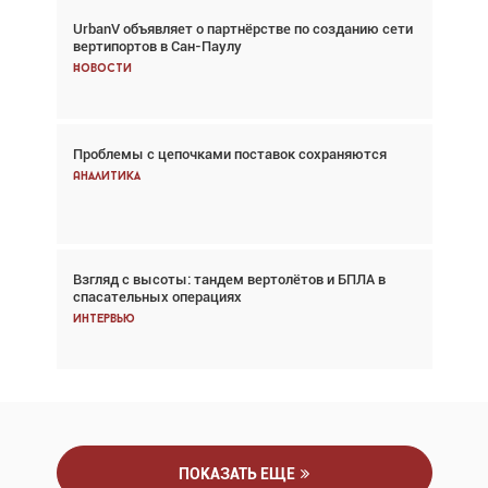
UrbanV объявляет о партнёрстве по созданию сети
Авиационный фотограф Дэйв Кох: «Фотография
вертипортов в Сан-Паулу
говорит сама за себя... а ИИ всё портит»
Новости
Новости
Проблемы с цепочками поставок сохраняются
Впервые с 2024 года глобальный трафик
снижается три недели подряд
Аналитика
Аналитика
Взгляд с высоты: тандем вертолётов и БПЛА в
Частный самолёт – это актив. Подходите к
спасательных операциях
покупке соответствующим образом
Интервью
Интервью
ПОКАЗАТЬ ЕЩЕ