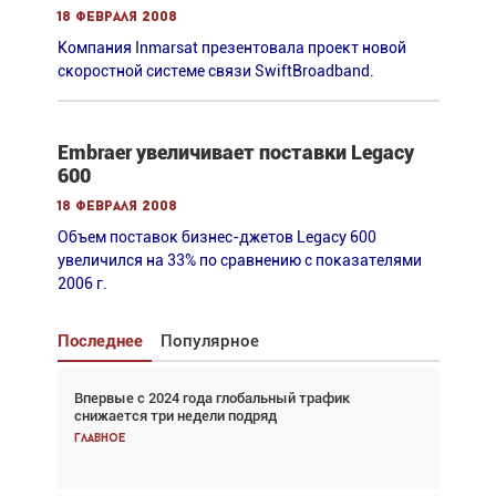
18 февраля 2008
Компания Inmarsat презентовала проект новой
скоростной системе связи SwiftBroadband.
Embraer увеличивает поставки Legacy
600
18 февраля 2008
Объем поставок бизнес-джетов Legacy 600
увеличился на 33% по сравнению с показателями
2006 г.
Последнее
Популярное
Впервые с 2024 года глобальный трафик
Взгляд с высоты: тандем вертолётов и БПЛА в
снижается три недели подряд
спасательных операциях
Главное
Главное