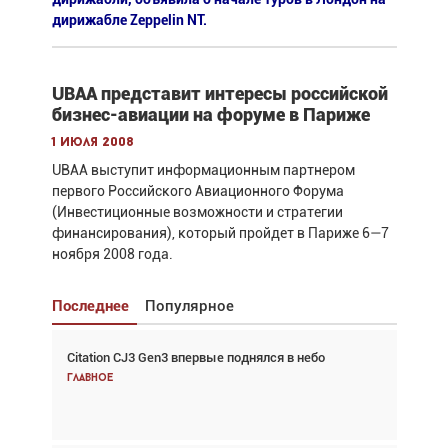
дирижабле Zeppelin NT.
UBAA представит интересы российской
бизнес-авиации на форуме в Париже
1 июля 2008
UBAA выступит информационным партнером
первого Российского Авиационного Форума
(Инвестиционные возможности и стратегии
финансирования), который пройдет в Париже 6—7
ноября 2008 года.
Последнее
Популярное
Citation CJ3 Gen3 впервые поднялся в небо
Взгляд с высоты: тандем вертолётов и БПЛА в
спасательных операциях
Главное
Главное