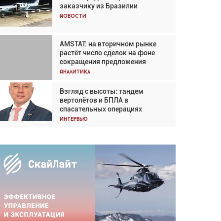
заказчику из Бразилии
Кох: «Фотография говорит сама
за себя... а ИИ всё портит»
Новости
Новости
AMSTAT: на вторичном рынке
Проблемы с цепочками
растёт число сделок на фоне
поставок сохраняются
сокращения предложения
Аналитика
Аналитика
Взгляд с высоты: тандем
Частный самолёт – это актив.
вертолётов и БПЛА в
Подходите к покупке
спасательных операциях
соответствующим образом
Интервью
Интервью