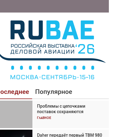
оследнее
Популярное
Проблемы с цепочками
Взгляд с высоты: тандем
поставок сохраняются
вертолётов и БПЛА в
спасательных операциях
Главное
Главное
Daher передаёт первый TBM 980
Авиационный фотограф Дэйв