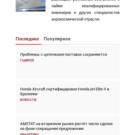
найме квалифицированных
инженеров и других специалистов
аэрокосмической отрасли.
Последнее
Популярное
Проблемы с цепочками поставок сохраняются
Взгляд с высоты: тандем вертолётов и БПЛА в
спасательных операциях
Главное
Главное
Honda Aircraft сертифицировал HondaJet Elite II в
Авиационный фотограф Дэйв Кох: «Фотография
Бразилии
говорит сама за себя... а ИИ всё портит»
Новости
Новости
AMSTAT: на вторичном рынке растёт число сделок
Проблемы с цепочками поставок сохраняются
на фоне сокращения предложения
Аналитика
Аналитика