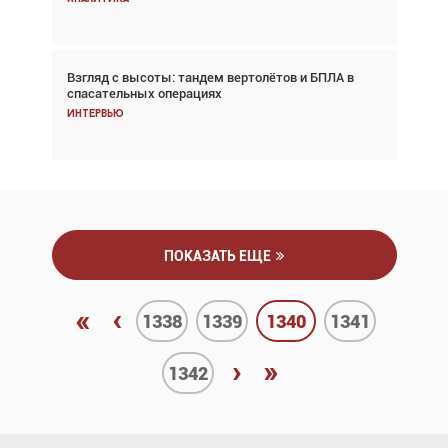
Взгляд с высоты: тандем вертолётов и БПЛА в
Частный самолёт – это актив. Подходите к
спасательных операциях
покупке соответствующим образом
Интервью
Интервью
ПОКАЗАТЬ ЕЩЕ
«
‹
1338
1339
1340
1341
›
»
1342