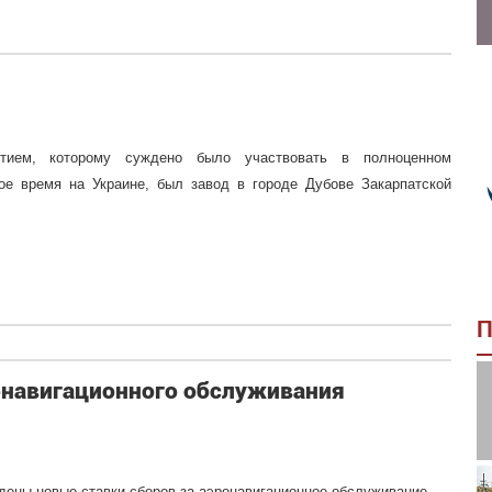
ятием, которому суждено было участвовать в полноценном
кое время на Украине, был завод в городе Дубове Закарпатской
П
онавигационного обслуживания
дены новые ставки сборов за аэронавигационное обслуживание