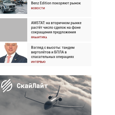
Benz Edition покоряют рынок
Кох: «Фотография говорит сама
за себя... а ИИ всё портит»
Новости
Новости
AMSTAT: на вторичном рынке
В городах чемпионата мира
растёт число сделок на фоне
наблюдался подъём, хотя
сокращения предложения
общий трафик снизился
Аналитика
Аналитика
Взгляд с высоты: тандем
Частный самолёт – это актив.
вертолётов и БПЛА в
Подходите к покупке
спасательных операциях
соответствующим образом
Интервью
Интервью