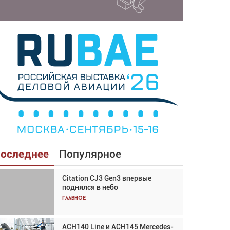
оследнее
Популярное
Citation CJ3 Gen3 впервые
Взгляд с высоты: тандем
поднялся в небо
вертолётов и БПЛА в
спасательных операциях
Главное
Главное
ACH140 Line и ACH145 Mercedes-
Авиационный фотограф Дэйв