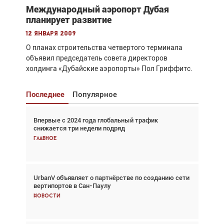
Международный аэропорт Дубая
планирует развитие
12 января 2009
О планах строительства четвертого терминала
объявил председатель совета директоров
холдинга «Дубайские аэропорты» Пол Гриффитс.
Последнее
Популярное
Впервые с 2024 года глобальный трафик
Взгляд с высоты: тандем вертолётов и БПЛА в
снижается три недели подряд
спасательных операциях
Главное
Главное
UrbanV объявляет о партнёрстве по созданию сети
Авиационный фотограф Дэйв Кох: «Фотография
вертипортов в Сан-Паулу
говорит сама за себя... а ИИ всё портит»
Новости
Новости