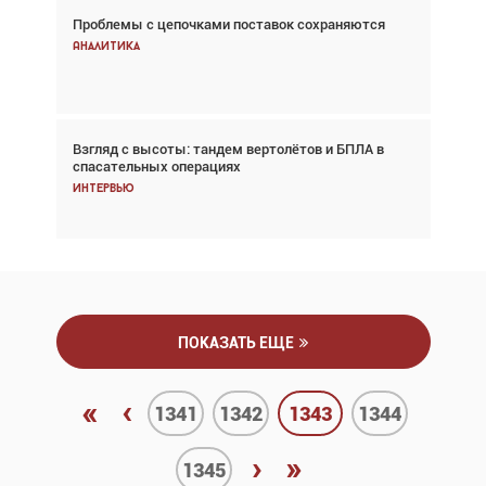
Проблемы с цепочками поставок сохраняются
Впервые с 2024 года глобальный трафик
снижается три недели подряд
Аналитика
Аналитика
Взгляд с высоты: тандем вертолётов и БПЛА в
Частный самолёт – это актив. Подходите к
спасательных операциях
покупке соответствующим образом
Интервью
Интервью
ПОКАЗАТЬ ЕЩЕ
«
‹
1341
1342
1343
1344
›
»
1345