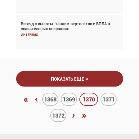
Взгляд с высоты: тандем вертолётов и БПЛА в
Частный самолёт – это актив. Подходите к
спасательных операциях
покупке соответствующим образом
Интервью
Интервью
ПОКАЗАТЬ ЕЩЕ
«
‹
1368
1369
1370
1371
›
»
1372