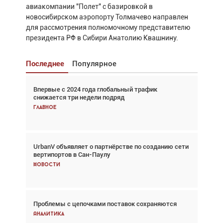
авиакомпании "Полет" с базировкой в
новосибирском аэропорту Толмачево направлен
для рассмотрения полномочному представителю
президента РФ в Сибири Анатолию Квашнину.
Последнее
Популярное
Впервые с 2024 года глобальный трафик
Взгляд с высоты: тандем вертолётов и БПЛА в
снижается три недели подряд
спасательных операциях
Главное
Главное
UrbanV объявляет о партнёрстве по созданию сети
Авиационный фотограф Дэйв Кох: «Фотография
вертипортов в Сан-Паулу
говорит сама за себя... а ИИ всё портит»
Новости
Новости
Проблемы с цепочками поставок сохраняются
Впервые с 2024 года глобальный трафик
снижается три недели подряд
Аналитика
Аналитика