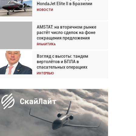
HondaJet Elite II в Бразилии
Кох: «Фотография говорит сама
за себя... а ИИ всё портит»
Новости
Новости
AMSTAT: на вторичном рынке
Проблемы с цепочками
растёт число сделок на фоне
поставок сохраняются
сокращения предложения
Аналитика
Аналитика
Взгляд с высоты: тандем
Частный самолёт – это актив.
вертолётов и БПЛА в
Подходите к покупке
спасательных операциях
соответствующим образом
Интервью
Интервью