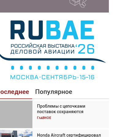
оследнее
Популярное
Проблемы с цепочками
Взгляд с высоты: тандем
поставок сохраняются
вертолётов и БПЛА в
спасательных операциях
Главное
Главное
Honda Aircraft сертифицировал
Авиационный фотограф Дэйв