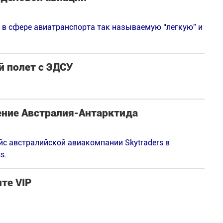
 в сфере авиатранспорта так называемую “легкую” и
й полет с ЭДСУ
ние Австралия-Антарктида
йс австралийской авиакомпании Skytraders в
s.
нте VIP