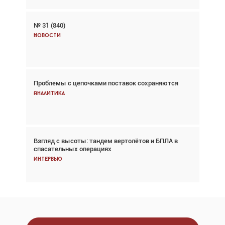
№ 31 (840)
Авиационный фотограф Дэйв Кох: «Фотография
говорит сама за себя... а ИИ всё портит»
Новости
Новости
Проблемы с цепочками поставок сохраняются
Впервые с 2024 года глобальный трафик
снижается три недели подряд
Аналитика
Аналитика
Взгляд с высоты: тандем вертолётов и БПЛА в
Частный самолёт – это актив. Подходите к
спасательных операциях
покупке соответствующим образом
Интервью
Интервью