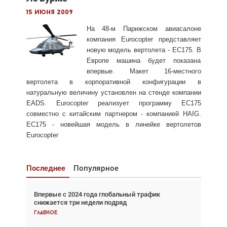
15 июня 2009
На 48-м Парижском авиасалоне
компания Eurocopter представляет
новую модель вертолета - EC175. В
Европе машина будет показана
впервые. Макет 16-местного
вертолета в корпоративной конфигурации в
натуральную величину установлен на стенде компании
EADS. Eurocopter реализует программу EC175
совместно с китайским партнером - компанией HAIG.
EC175 - новейшая модель в линейке вертолетов
Eurocopter
Последнее
Популярное
Впервые с 2024 года глобальный трафик
Взгляд с высоты: тандем вертолётов и БПЛА в
снижается три недели подряд
спасательных операциях
Главное
Главное