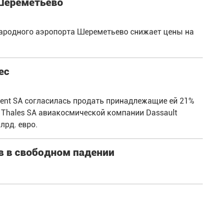
 Шереметьево
ародного аэропорта Шереметьево снижает цены на
ес
ent SA согласилась продать принадлежащие ей 21%
hales SA авиакосмической компании Dassault
лрд. евро.
в в свободном падении