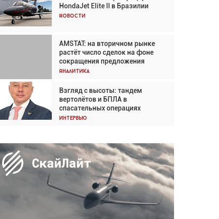
HondaJet Elite II в Бразилии
Кох: «Фотография говорит сама
за себя... а ИИ всё портит»
Новости
Новости
AMSTAT: на вторичном рынке
Проблемы с цепочками
растёт число сделок на фоне
поставок сохраняются
сокращения предложения
Аналитика
Аналитика
Взгляд с высоты: тандем
Частный самолёт – это актив.
вертолётов и БПЛА в
Подходите к покупке
спасательных операциях
соответствующим образом
Интервью
Интервью