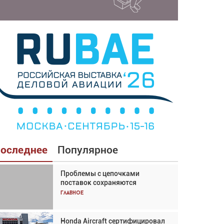
оследнее
Популярное
Проблемы с цепочками
Взгляд с высоты: тандем
поставок сохраняются
вертолётов и БПЛА в
спасательных операциях
Главное
Главное
Honda Aircraft сертифицировал
Авиационный фотограф Дэйв