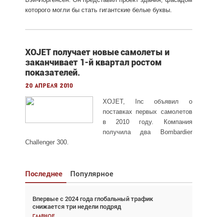
которого могли бы стать гигантские белые буквы.
XOJET получает новые самолеты и
заканчивает 1-й квартал ростом
показателей.
20 апреля 2010
XOJET, Inc объявил о
поставках первых самолетов
в 2010 году. Компания
получила два Bombardier
Challenger 300.
Последнее
Популярное
Впервые с 2024 года глобальный трафик
Взгляд с высоты: тандем вертолётов и БПЛА в
снижается три недели подряд
спасательных операциях
Главное
Главное