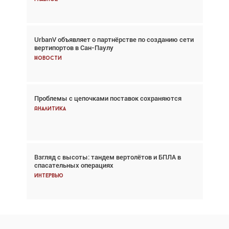
UrbanV объявляет о партнёрстве по созданию сети
Авиационный фотограф Дэйв Кох: «Фотография
вертипортов в Сан-Паулу
говорит сама за себя... а ИИ всё портит»
Новости
Новости
Проблемы с цепочками поставок сохраняются
Впервые с 2024 года глобальный трафик
снижается три недели подряд
Аналитика
Аналитика
Взгляд с высоты: тандем вертолётов и БПЛА в
Частный самолёт – это актив. Подходите к
спасательных операциях
покупке соответствующим образом
Интервью
Интервью