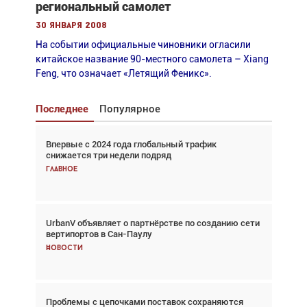
региональный самолет
30 января 2008
На событии официальные чиновники огласили
китайское название 90-местного самолета – Xiang
Feng, что означает «Летящий Феникс».
Последнее
Популярное
Впервые с 2024 года глобальный трафик
Взгляд с высоты: тандем вертолётов и БПЛА в
снижается три недели подряд
спасательных операциях
Главное
Главное
UrbanV объявляет о партнёрстве по созданию сети
Авиационный фотограф Дэйв Кох: «Фотография
вертипортов в Сан-Паулу
говорит сама за себя... а ИИ всё портит»
Новости
Новости
Проблемы с цепочками поставок сохраняются
Впервые с 2024 года глобальный трафик