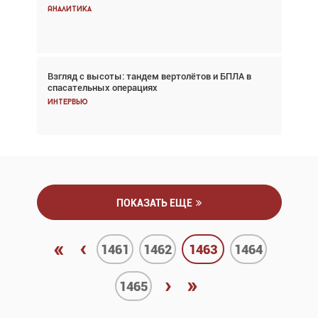
снижается три недели подряд
Аналитика
Аналитика
Взгляд с высоты: тандем вертолётов и БПЛА в
Частный самолёт – это актив. Подходите к
спасательных операциях
покупке соответствующим образом
Интервью
Интервью
ПОКАЗАТЬ ЕЩЕ
«
‹
1461
1462
1463
1464
›
»
1465