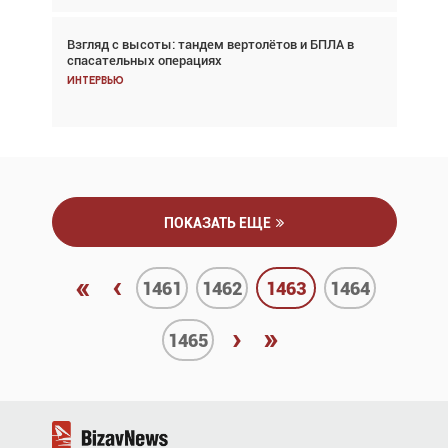
Взгляд с высоты: тандем вертолётов и БПЛА в
Частный самолёт – это актив. Подходите к
спасательных операциях
покупке соответствующим образом
Интервью
Интервью
ПОКАЗАТЬ ЕЩЕ
«
‹
1461
1462
1463
1464
›
»
1465