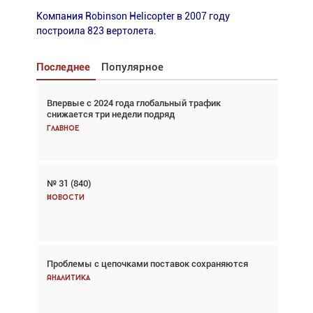
Компания Robinson Helicopter в 2007 году
построила 823 вертолета.
Последнее
Популярное
Впервые с 2024 года глобальный трафик
Взгляд с высоты: тандем вертолётов и БПЛА в
снижается три недели подряд
спасательных операциях
Главное
Главное
№ 31 (840)
Авиационный фотограф Дэйв Кох: «Фотография
говорит сама за себя... а ИИ всё портит»
Новости
Новости
Проблемы с цепочками поставок сохраняются
Впервые с 2024 года глобальный трафик
снижается три недели подряд
Аналитика
Аналитика