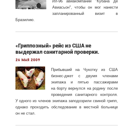
Ил-96 авиакомпании "Кубана де
Авиасьон", чтобы он мог нанести
запланированный визит в
Бразилию.
«Гриппозный» рейс из США не
выдержал санитарной проверки.
26 мая 2009
Прибывший на Чукотку из США
бизнес-джет
с двумя членами
экипажа и пятью пассажирами
на борту вернулся на родину после
проведения санитарного контроля.
У одного из членов экипажа заподозрили свиной грипп,
однако проходить обследование в местной больнице
он не стал.