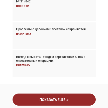
№ 31 (840)
Авиационный фотограф Дэйв Кох: «Фотография
говорит сама за себя... а ИИ всё портит»
Новости
Новости
Проблемы с цепочками поставок сохраняются
Впервые с 2024 года глобальный трафик
снижается три недели подряд
Аналитика
Аналитика
Взгляд с высоты: тандем вертолётов и БПЛА в
Частный самолёт – это актив. Подходите к
спасательных операциях
покупке соответствующим образом
Интервью
Интервью
ПОКАЗАТЬ ЕЩЕ