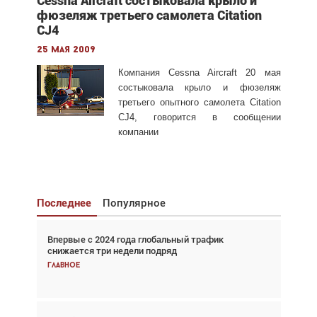
Cessna Aircraft состыковала крыло и
фюзеляж третьего самолета Citation
CJ4
25 мая 2009
Компания Cessna Aircraft 20 мая
состыковала крыло и фюзеляж
третьего опытного самолета Citation
CJ4, говорится в сообщении
компании
Последнее
Популярное
Впервые с 2024 года глобальный трафик
Взгляд с высоты: тандем вертолётов и БПЛА в
снижается три недели подряд
спасательных операциях
Главное
Главное