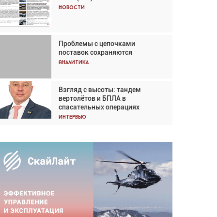
Кох: «Фотография говорит сама
Новости
за себя... а ИИ всё портит»
Новости
Проблемы с цепочками
Впервые с 2024 года
поставок сохраняются
глобальный трафик снижается
три недели подряд
Аналитика
Аналитика
Взгляд с высоты: тандем
Частный самолёт – это актив.
вертолётов и БПЛА в
Подходите к покупке
спасательных операциях
соответствующим образом
Интервью
Интервью