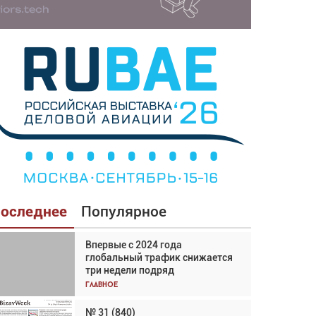
оследнее
Популярное
Впервые с 2024 года
Взгляд с высоты: тандем
глобальный трафик снижается
вертолётов и БПЛА в
три недели подряд
спасательных операциях
Главное
Главное
№ 31 (840)
Авиационный фотограф Дэйв