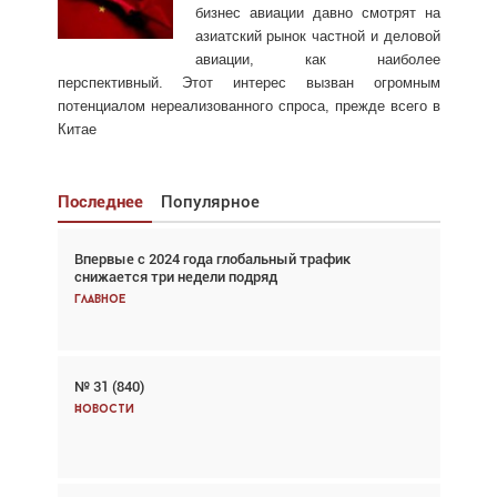
бизнес авиации давно смотрят на
азиатский рынок частной и деловой
авиации, как наиболее
перспективный. Этот интерес вызван огромным
потенциалом нереализованного спроса, прежде всего в
Китае
Последнее
Популярное
Впервые с 2024 года глобальный трафик
Взгляд с высоты: тандем вертолётов и БПЛА в
снижается три недели подряд
спасательных операциях
Главное
Главное
№ 31 (840)
Авиационный фотограф Дэйв Кох: «Фотография
говорит сама за себя... а ИИ всё портит»
Новости
Новости