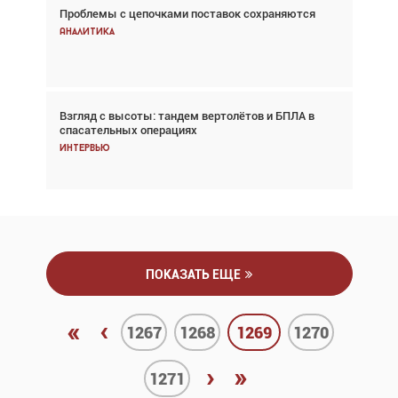
Проблемы с цепочками поставок сохраняются
Впервые с 2024 года глобальный трафик
снижается три недели подряд
Аналитика
Аналитика
Взгляд с высоты: тандем вертолётов и БПЛА в
Частный самолёт – это актив. Подходите к
спасательных операциях
покупке соответствующим образом
Интервью
Интервью
ПОКАЗАТЬ ЕЩЕ
«
‹
1267
1268
1269
1270
›
»
1271