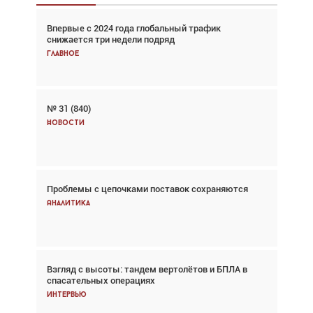
Впервые с 2024 года глобальный трафик
Взгляд с высоты: тандем вертолётов и БПЛА в
снижается три недели подряд
спасательных операциях
Главное
Главное
№ 31 (840)
Авиационный фотограф Дэйв Кох: «Фотография
говорит сама за себя... а ИИ всё портит»
Новости
Новости
Проблемы с цепочками поставок сохраняются
Впервые с 2024 года глобальный трафик
снижается три недели подряд
Аналитика
Аналитика
Взгляд с высоты: тандем вертолётов и БПЛА в
Частный самолёт – это актив. Подходите к
спасательных операциях
покупке соответствующим образом
Интервью
Интервью