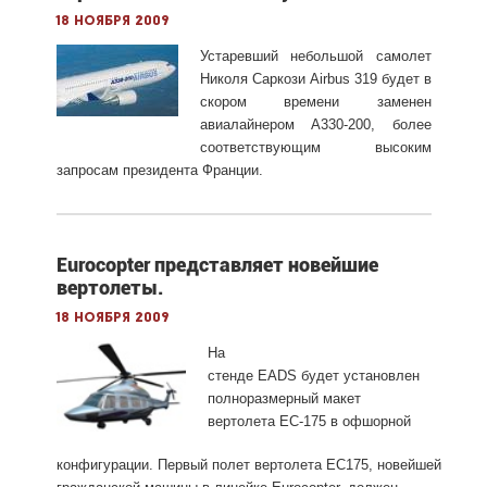
18 ноября 2009
Устаревший небольшой самолет
Николя Саркози Airbus 319 будет в
скором времени заменен
авиалайнером A330-200, более
соответствующим высоким
запросам президента Франции.
Eurocopter представляет новейшие
вертолеты.
18 ноября 2009
На
стенде
EADS
будет
установлен
полноразмерный макет
вертолета ЕС-175 в офшорной
конфигурации.
Первый
полет
вертолета
EC
175,
новейшей