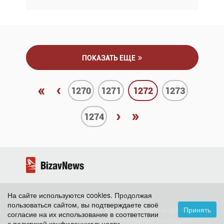
ПОКАЗАТЬ ЕЩЕ
«
‹
1270
1271
1272
1273
›
»
1274
На сайте используются cookies. Продолжая
2026 ©
BizavNews
пользоваться сайтом, вы подтверждаете своё
Принять
Копирование контента и размещение на других
согласие на их использование в соответствии
сайтах без специального разрешения запрещено.
с
политикой конфиденциальности
.