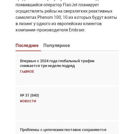
появившийся оператор FlairJet планирует
осуществлять рейсы на сверхлегких реактивных
самолетах Phenom 100, 10 из которых будут взяты
в лизинг у одного из европейских клиентов
компании-производителя Embraer.
Последнее
Популярное
Впервые с 2024 года глобальный трафик
Взгляд с высоты: тандем вертолётов и БПЛА в
снижается три недели подряд
спасательных операциях
Главное
Главное
№ 31 (840)
Авиационный фотограф Дэйв Кох: «Фотография
говорит сама за себя... а ИИ всё портит»
Новости
Новости
Проблемы с цепочками поставок сохраняются
Впервые с 2024 года глобальный трафик