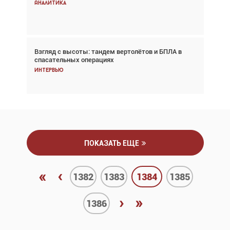
снижается три недели подряд
Аналитика
Аналитика
Взгляд с высоты: тандем вертолётов и БПЛА в
Частный самолёт – это актив. Подходите к
спасательных операциях
покупке соответствующим образом
Интервью
Интервью
ПОКАЗАТЬ ЕЩЕ
«
‹
1382
1383
1384
1385
›
»
1386