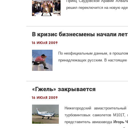
Принц Саудовской Аравии Алвалид-
решил переключится на новую идею
В кризис бизнесмены начали лет
16 июля 2009
По неофициальным данным, в прошлом 
принадлежащих русским. В настоящее в
«Гжель» закрывается
16 июля 2009
Н
ижегородский авиастроительный
турбовинтовых самолетов М101Т, 
представитель авиазавода
Игорь 