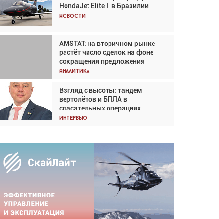
HondaJet Elite II в Бразилии
Кох: «Фотография говорит сама
за себя... а ИИ всё портит»
Новости
Новости
AMSTAT: на вторичном рынке
Проблемы с цепочками
растёт число сделок на фоне
поставок сохраняются
сокращения предложения
Аналитика
Аналитика
Взгляд с высоты: тандем
Частный самолёт – это актив.
вертолётов и БПЛА в
Подходите к покупке
спасательных операциях
соответствующим образом
Интервью
Интервью