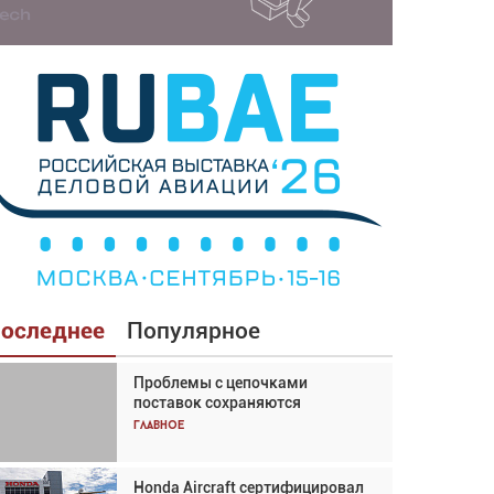
оследнее
Популярное
Проблемы с цепочками
Взгляд с высоты: тандем
поставок сохраняются
вертолётов и БПЛА в
спасательных операциях
Главное
Главное
Honda Aircraft сертифицировал
Авиационный фотограф Дэйв