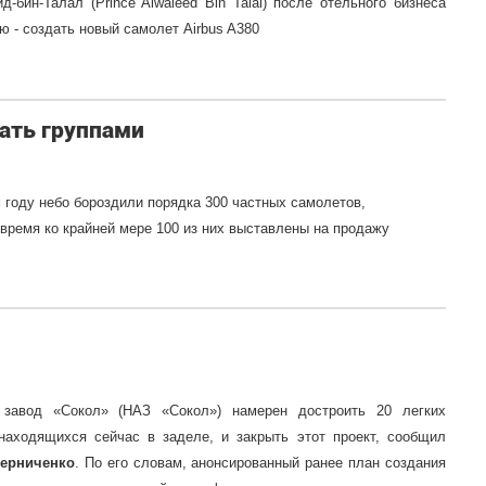
бин-Талал (Prince Alwaleed Bin Talal) после отельного бизнеса
 - создать новый самолет Airbus A380
ать группами
году небо бороздили порядка 300 частных самолетов,
ремя ко крайней мере 100 из них выставлены на продажу
 завод «Сокол» (НАЗ «Сокол») намерен достроить 20 легких
находящихся сейчас в заделе, и закрыть этот проект, сообщил
Черниченко
. По его словам, анонсированный ранее план создания