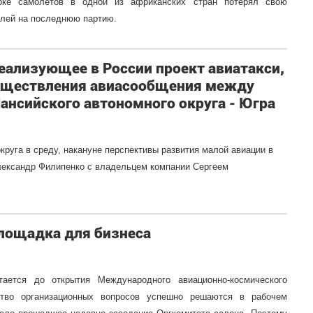
орке самолетов в одной из африканских стран потерял свою
елей на последнюю партию.
еализующее в России проект авиатакси,
уществления авиасообщения между
нсийского автономного округа - Югра
круга в среду, накануне перспективы развития малой авиации в
лександр Филипенко с владельцем компании Сергеем
площадка для бизнеса
ается до открытия Международного авиационно-космического
тво организационных вопросов успешно решаются в рабочем