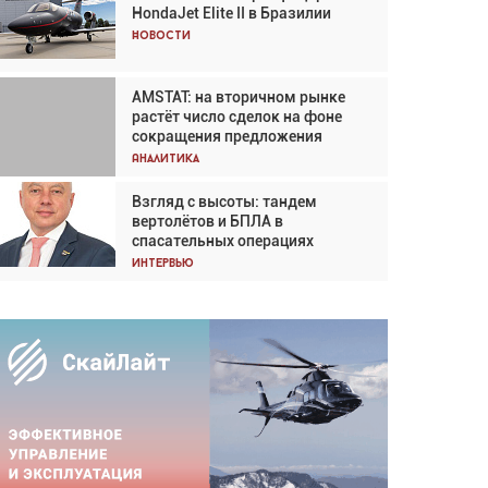
HondaJet Elite II в Бразилии
Кох: «Фотография говорит сама
за себя... а ИИ всё портит»
Новости
Новости
AMSTAT: на вторичном рынке
Проблемы с цепочками
растёт число сделок на фоне
поставок сохраняются
сокращения предложения
Аналитика
Аналитика
Взгляд с высоты: тандем
Частный самолёт – это актив.
вертолётов и БПЛА в
Подходите к покупке
спасательных операциях
соответствующим образом
Интервью
Интервью