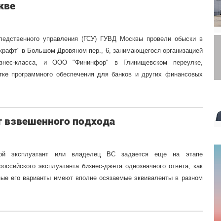
кве
ледственного управления (ГСУ) ГУВД Москвы провели обыски в
рафт" в Большом Дровяном пер., 6, занимающегося организацией
изнес-класса, и ООО "Фининфор" в Глинищевском переулке,
тке программного обеспечения для банков и других финансовых
т взвешенного подхода
бой эксплуатант или владелец ВС задается еще на этапе
российского эксплуатанта бизнес-джета однозначного ответа, как
чные его варианты имеют вполне осязаемые эквиваленты в разном