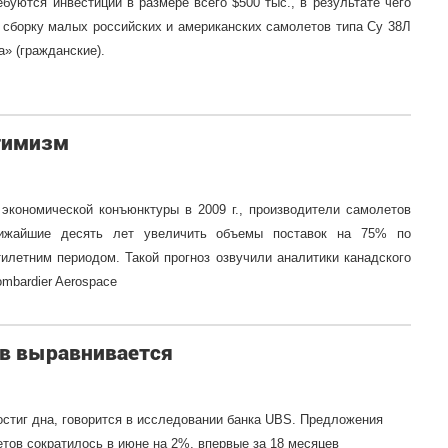
буются инвестиции в размере всего $500 тыс., в результате чего
сборку малых российских и американских самолетов типа Су 38Л
а» (гражданские).
птимизм
экономической конъюнктуры в 2009 г., производители самолетов
лижайшие десять лет увеличить объемы поставок на 75% по
летним периодом. Такой прогноз озвучили аналитики канадского
mbardier Aerospace
в выравнивается
остиг дна, говорится в исследовании банка UBS. Предложения
тов сократилось в июне на 2%, впервые за 18 месяцев