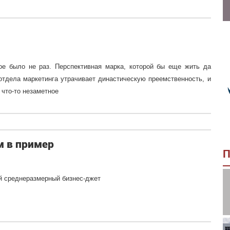
ое было не раз. Перспективная марка, которой бы еще жить да
отдела маркетинга утрачивает династическую преемственность, и
 что-то незаметное
м в пример
П
й среднеразмерный бизнес-джет