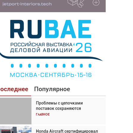
оследнее
Популярное
Проблемы с цепочками
Взгляд с высоты: тандем
поставок сохраняются
вертолётов и БПЛА в
спасательных операциях
Главное
Главное
Honda Aircraft сертифицировал
Авиационный фотограф Дэйв