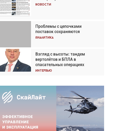
Кох: «Фотография говорит сама
Новости
за себя... а ИИ всё портит»
Новости
Проблемы с цепочками
Впервые с 2024 года
поставок сохраняются
глобальный трафик снижается
три недели подряд
Аналитика
Аналитика
Взгляд с высоты: тандем
Частный самолёт – это актив.
вертолётов и БПЛА в
Подходите к покупке
спасательных операциях
соответствующим образом
Интервью
Интервью