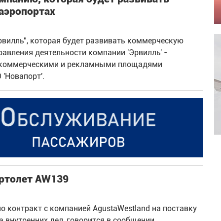
аэропортах
вилль", которая будет развивать коммерческую
авления деятельности компании 'Эрвилль' -
я коммерческими и рекламными площадями
'Новапорт'.
ертолет AW139
о контракт с компанией AgustaWestland на поставку
а внутренних дел, говорится в сообщении