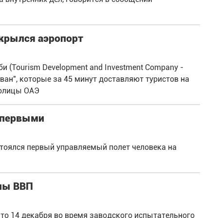
ткрылся аэропорт
 (Tourism Development and Investment Company -
ван", которые за 45 минут доставляют туристов на
толицы ОАЭ
и первыми
состоялся первый управляемый полет человека на
лы ВВП
то 14 декабря во время заводского испытательного