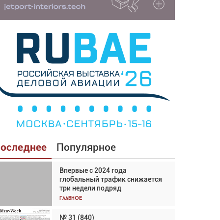
оследнее
Популярное
Впервые с 2024 года
Взгляд с высоты: тандем
глобальный трафик снижается
вертолётов и БПЛА в
три недели подряд
спасательных операциях
Главное
Главное
№ 31 (840)
Авиационный фотограф Дэйв