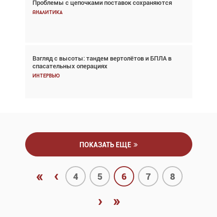
Проблемы с цепочками поставок сохраняются
Впервые с 2024 года глобальный трафик
снижается три недели подряд
Аналитика
Аналитика
Взгляд с высоты: тандем вертолётов и БПЛА в
Частный самолёт – это актив. Подходите к
спасательных операциях
покупке соответствующим образом
Интервью
Интервью
ПОКАЗАТЬ ЕЩЕ
«
‹
4
5
6
7
8
›
»