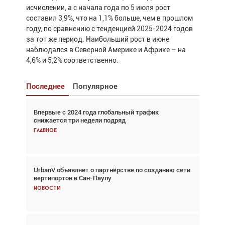
исчислении, а с начала года по 5 июля рост
составил 3,9%, что на 1,1% больше, чем в прошлом
году, по сравнению с тенденцией 2025-2024 годов
за тот же период. Наибольший рост в июне
наблюдался в Северной Америке и Африке – на
4,6% и 5,2% соответственно.
Последнее
Популярное
Впервые с 2024 года глобальный трафик
Взгляд с высоты: тандем вертолётов и БПЛА в
снижается три недели подряд
спасательных операциях
Главное
Главное
UrbanV объявляет о партнёрстве по созданию сети
Авиационный фотограф Дэйв Кох: «Фотография
вертипортов в Сан-Паулу
говорит сама за себя... а ИИ всё портит»
Новости
Новости