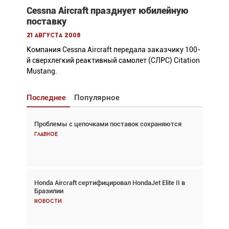
Cessna Aircraft празднует юбилейную
поставку
21 августа 2008
Компания Cessna Aircraft передала заказчику 100-
й сверхлегкий реактивный самолет (СЛРС) Citation
Mustang.
Последнее
Популярное
Проблемы с цепочками поставок сохраняются
Взгляд с высоты: тандем вертолётов и БПЛА в
спасательных операциях
Главное
Главное
Honda Aircraft сертифицировал HondaJet Elite II в
Авиационный фотограф Дэйв Кох: «Фотография
Бразилии
говорит сама за себя... а ИИ всё портит»
Новости
Новости