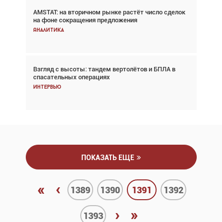
AMSTAT: на вторичном рынке растёт число сделок
Проблемы с цепочками поставок сохраняются
на фоне сокращения предложения
Аналитика
Аналитика
Взгляд с высоты: тандем вертолётов и БПЛА в
Частный самолёт – это актив. Подходите к
спасательных операциях
покупке соответствующим образом
Интервью
Интервью
ПОКАЗАТЬ ЕЩЕ
«
‹
1389
1390
1391
1392
›
»
1393