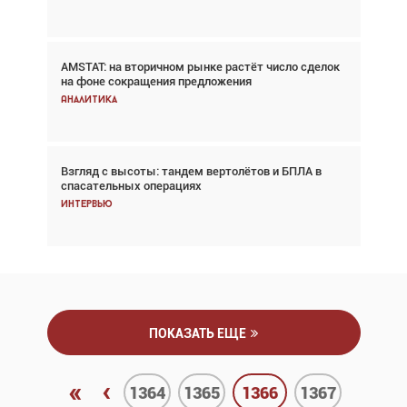
AMSTAT: на вторичном рынке растёт число сделок
Проблемы с цепочками поставок сохраняются
на фоне сокращения предложения
Аналитика
Аналитика
Взгляд с высоты: тандем вертолётов и БПЛА в
Частный самолёт – это актив. Подходите к
спасательных операциях
покупке соответствующим образом
Интервью
Интервью
ПОКАЗАТЬ ЕЩЕ
«
‹
1364
1365
1366
1367