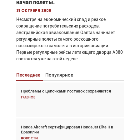
начал полеты.
31 октября 2008
Несмотря на экономический спад и резкое
сокращение потребительских расходов,
австралийская авиакомпания Qantas начинает
регулярные полеты самого роскошного
пассажирского самолета в истории авиации.
Первые регулярные рейсы летающего дворца A380
состоятся уже на этой неделе.
Последнее
Популярное
Проблемы с цепочками поставок сохраняются
Взгляд с высоты: тандем вертолётов и БПЛА в
спасательных операциях
Главное
Главное
Honda Aircraft сертифицировал HondaJet Elite II в
Авиационный фотограф Дэйв Кох: «Фотография
Бразилии
говорит сама за себя... а ИИ всё портит»
Новости
Новости