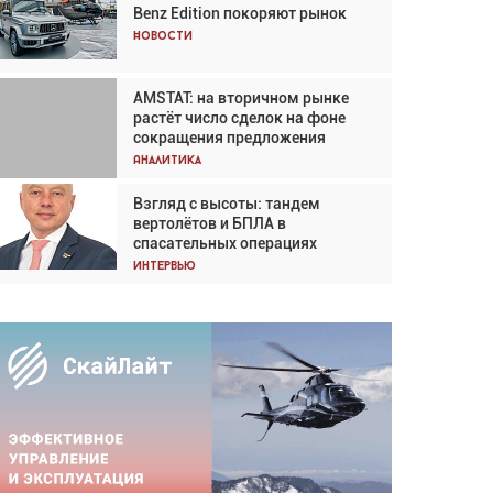
Benz Edition покоряют рынок
Кох: «Фотография говорит сама
за себя... а ИИ всё портит»
Новости
Новости
AMSTAT: на вторичном рынке
AMSTAT: на вторичном рынке
растёт число сделок на фоне
растёт число сделок на фоне
сокращения предложения
сокращения предложения
Аналитика
Аналитика
Взгляд с высоты: тандем
Частный самолёт – это актив.
вертолётов и БПЛА в
Подходите к покупке
спасательных операциях
соответствующим образом
Интервью
Интервью