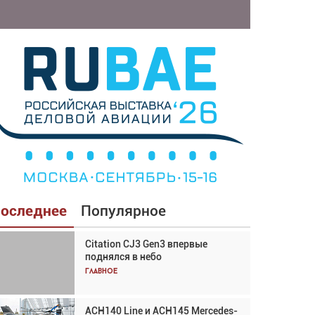
оследнее
Популярное
Citation CJ3 Gen3 впервые
Взгляд с высоты: тандем
поднялся в небо
вертолётов и БПЛА в
спасательных операциях
Главное
Главное
ACH140 Line и ACH145 Mercedes-
Авиационный фотограф Дэйв