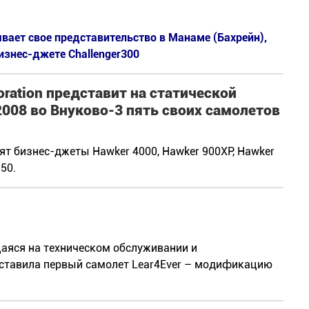
вает свое представительство в Манаме (Бахрейн),
изнес-джете Challenger300
oration представит на статической
008 во Внуково-3 пять своих самолетов
ят бизнес-джеты Hawker 4000, Hawker 900XP, Hawker
350.
щаяся на техническом обслуживании и
оставила первый самолет Lear4Ever – модификацию