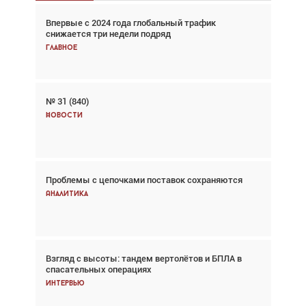
Впервые с 2024 года глобальный трафик
Взгляд с высоты: тандем вертолётов и БПЛА в
снижается три недели подряд
спасательных операциях
Главное
Главное
№ 31 (840)
Авиационный фотограф Дэйв Кох: «Фотография
говорит сама за себя... а ИИ всё портит»
Новости
Новости
Проблемы с цепочками поставок сохраняются
Впервые с 2024 года глобальный трафик
снижается три недели подряд
Аналитика
Аналитика
Взгляд с высоты: тандем вертолётов и БПЛА в
Частный самолёт – это актив. Подходите к
спасательных операциях
покупке соответствующим образом
Интервью
Интервью