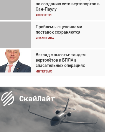
по созданию сети вертипортов в
Кох: «Фотография говорит сама
Сан-Паулу
за себя... а ИИ всё портит»
Новости
Новости
Проблемы с цепочками
Впервые с 2024 года
поставок сохраняются
глобальный трафик снижается
три недели подряд
Аналитика
Аналитика
Взгляд с высоты: тандем
Частный самолёт – это актив.
вертолётов и БПЛА в
Подходите к покупке
спасательных операциях
соответствующим образом
Интервью
Интервью