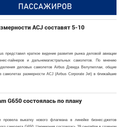
змерности ACJ составят 5-10
bus представил краткое видение развития рынка деловой авиации
нес-лайнеров и дальнемагистральных самолетов. По мнению
азделения деловых самолетов Airbus Дэвида Велупиллаи, общие
в самолетах размерности ACJ (Airbus Corporate Jet) в ближайшие
am G650 состоялась по плану
ce провела выкатку нового флагмана в линейке бизнес-джетов
ного самолета G650. Церемония состоялась 29 сентября в главном