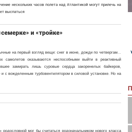
ечение нескольких часов полета над Атлантикой могут прилечь на
ует выспаться
«семерке» и «тройке»
ные на первый взгляд вещи: снег в июне, дожди по четвергам...
ых самолетов оказываются неспособными выйти в реактивный
лявшее замирать лишь суровые сердца закоренелых байкеров,
 и с вожделенным турбовентилятором в силовой установке. Но на
П
ой» родословной мог бы считаться родоначальником нового класса