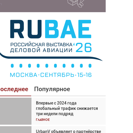
оследнее
Популярное
Впервые с 2024 года
Взгляд с высоты: тандем
глобальный трафик снижается
вертолётов и БПЛА в
три недели подряд
спасательных операциях
Главное
Главное
UrbanV объявляет о партнёрстве
Авиационный фотограф Дэйв