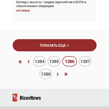
Взгляд с высоты: тандем вертолётов и БПЛА в
Частный самолёт – это актив. Подходите к
спасательных операциях
покупке соответствующим образом
Интервью
Интервью
ПОКАЗАТЬ ЕЩЕ
«
‹
1384
1385
1386
1387
›
»
1388