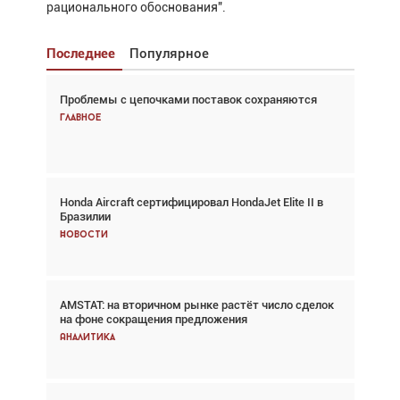
рационального обоснования".
Последнее
Популярное
Проблемы с цепочками поставок сохраняются
Взгляд с высоты: тандем вертолётов и БПЛА в
спасательных операциях
Главное
Главное
Honda Aircraft сертифицировал HondaJet Elite II в
Авиационный фотограф Дэйв Кох: «Фотография
Бразилии
говорит сама за себя... а ИИ всё портит»
Новости
Новости
AMSTAT: на вторичном рынке растёт число сделок
Проблемы с цепочками поставок сохраняются
на фоне сокращения предложения
Аналитика
Аналитика