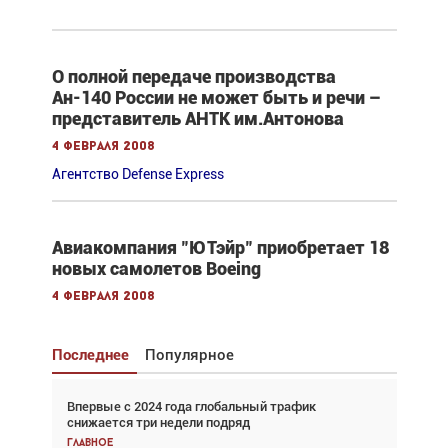
О полной передаче производства
Ан-140 России не может быть и речи –
представитель АНТК им.Антонова
4 февраля 2008
Агентство Defense Express
Авиакомпания "ЮТэйр" приобретает 18
новых самолетов Boeing
4 февраля 2008
Последнее
Популярное
Впервые с 2024 года глобальный трафик
Взгляд с высоты: тандем вертолётов и БПЛА в
снижается три недели подряд
спасательных операциях
Главное
Главное