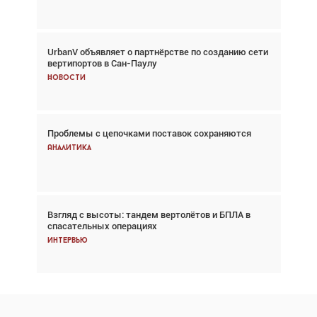
UrbanV объявляет о партнёрстве по созданию сети
Авиационный фотограф Дэйв Кох: «Фотография
вертипортов в Сан-Паулу
говорит сама за себя... а ИИ всё портит»
Новости
Новости
Проблемы с цепочками поставок сохраняются
Впервые с 2024 года глобальный трафик
снижается три недели подряд
Аналитика
Аналитика
Взгляд с высоты: тандем вертолётов и БПЛА в
Частный самолёт – это актив. Подходите к
спасательных операциях
покупке соответствующим образом
Интервью
Интервью