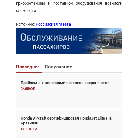
приобретением и поставкой оборудования возникли
сложности.
Источник:
Российская газета
Последнее
Популярное
Проблемы с цепочками поставок сохраняются
Взгляд с высоты: тандем вертолётов и БПЛА в
спасательных операциях
Главное
Главное
Honda Aircraft сертифицировал HondaJet Elite II в
Авиационный фотограф Дэйв Кох: «Фотография
Бразилии
говорит сама за себя... а ИИ всё портит»
Новости
Новости