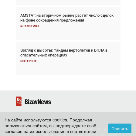
AMSTAT: на вторичном рынке растёт число сделок
Проблемы с цепочками поставок сохраняются
на фоне сокращения предложения
Аналитика
Аналитика
Взгляд с высоты: тандем вертолётов и БПЛА в
Частный самолёт – это актив. Подходите к
спасательных операциях
покупке соответствующим образом
Интервью
Интервью
На сайте используются cookies. Продолжая
2026 ©
BizavNews
пользоваться сайтом, вы подтверждаете своё
Принять
Копирование контента и размещение на других
согласие на их использование в соответствии
сайтах без специального разрешения запрещено.