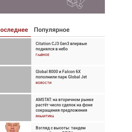
оследнее
Популярное
Citation CJ3 Gen3 впервые
Взгляд с высоты: тандем
поднялся в небо
вертолётов и БПЛА в
спасательных операциях
Главное
Главное
Global 8000 и Falcon 6X
Авиационный фотограф Дэйв
пополнили парк Global Jet
Кох: «Фотография говорит сама
за себя... а ИИ всё портит»
Новости
Новости
AMSTAT: на вторичном рынке
В городах чемпионата мира
растёт число сделок на фоне
наблюдался подъём, хотя
сокращения предложения
общий трафик снизился
Аналитика
Аналитика
Взгляд с высоты: тандем
Частный самолёт – это актив.