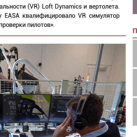
льности (VR) Loft Dynamics и вертолета.
у EASA квалифицировало VR симулятор
 проверки пилотов».
П