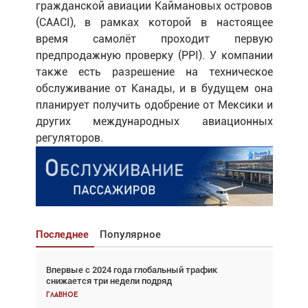
гражданской авиации Каймановых островов
(CAACI), в рамках которой в настоящее
время самолёт проходит первую
предпродажную проверку (PPI). У компании
также есть разрешение на техническое
обслуживание от Канады, и в будущем она
планирует получить одобрение от Мексики и
других международных авиационных
регуляторов.
Последнее
Популярное
Впервые с 2024 года глобальный трафик
Взгляд с высоты: тандем вертолётов и БПЛА в
снижается три недели подряд
спасательных операциях
Главное
Главное