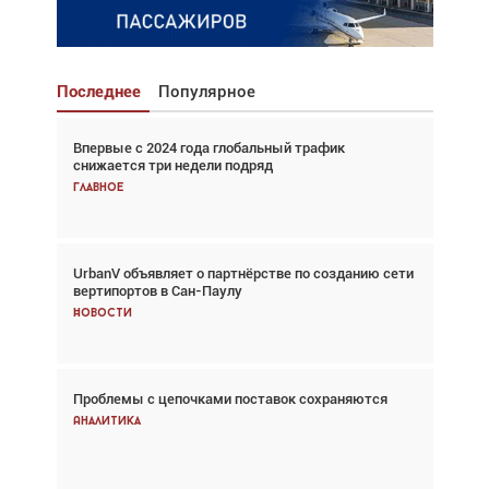
Последнее
Популярное
Впервые с 2024 года глобальный трафик
Взгляд с высоты: тандем вертолётов и БПЛА в
снижается три недели подряд
спасательных операциях
Главное
Главное
UrbanV объявляет о партнёрстве по созданию сети
Авиационный фотограф Дэйв Кох: «Фотография
вертипортов в Сан-Паулу
говорит сама за себя... а ИИ всё портит»
Новости
Новости
Проблемы с цепочками поставок сохраняются
Впервые с 2024 года глобальный трафик
снижается три недели подряд
Аналитика
Аналитика