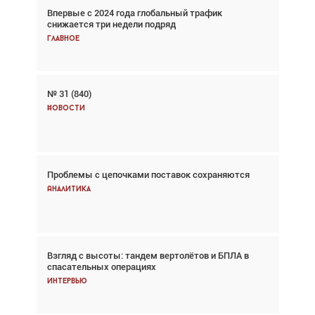
Впервые с 2024 года глобальный трафик
Взгляд с высоты: тандем вертолётов и БПЛА в
снижается три недели подряд
спасательных операциях
Главное
Главное
№ 31 (840)
Авиационный фотограф Дэйв Кох: «Фотография
говорит сама за себя... а ИИ всё портит»
Новости
Новости
Проблемы с цепочками поставок сохраняются
Впервые с 2024 года глобальный трафик
снижается три недели подряд
Аналитика
Аналитика
Взгляд с высоты: тандем вертолётов и БПЛА в
Частный самолёт – это актив. Подходите к
спасательных операциях
покупке соответствующим образом
Интервью
Интервью