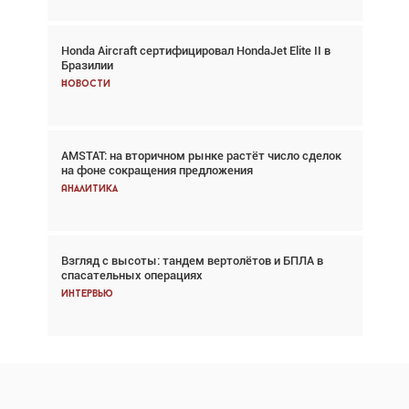
Honda Aircraft сертифицировал HondaJet Elite II в
Авиационный фотограф Дэйв Кох: «Фотография
Бразилии
говорит сама за себя... а ИИ всё портит»
Новости
Новости
AMSTAT: на вторичном рынке растёт число сделок
Проблемы с цепочками поставок сохраняются
на фоне сокращения предложения
Аналитика
Аналитика
Взгляд с высоты: тандем вертолётов и БПЛА в
Частный самолёт – это актив. Подходите к
спасательных операциях
покупке соответствующим образом
Интервью
Интервью