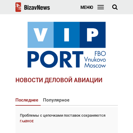
МЕНЮ
НОВОСТИ ДЕЛОВОЙ АВИАЦИИ
Последнее
Популярное
Проблемы с цепочками поставок сохраняются
Взгляд с высоты: тандем вертолётов и БПЛА в
спасательных операциях
Главное
Главное