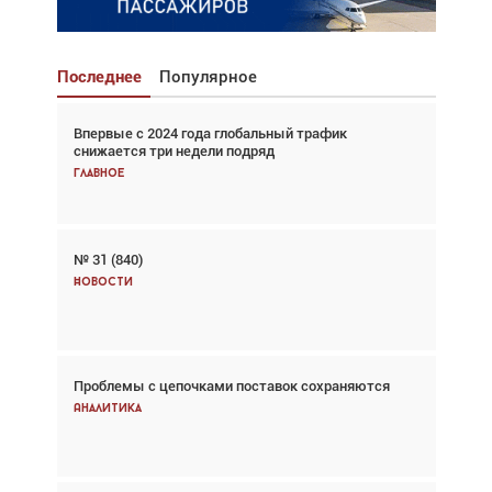
Последнее
Популярное
Впервые с 2024 года глобальный трафик
Взгляд с высоты: тандем вертолётов и БПЛА в
снижается три недели подряд
спасательных операциях
Главное
Главное
№ 31 (840)
Авиационный фотограф Дэйв Кох: «Фотография
говорит сама за себя... а ИИ всё портит»
Новости
Новости
Проблемы с цепочками поставок сохраняются
Впервые с 2024 года глобальный трафик
снижается три недели подряд
Аналитика
Аналитика