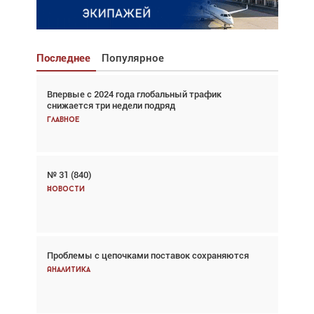
Последнее
Популярное
Впервые с 2024 года глобальный трафик
Взгляд с высоты: тандем вертолётов и БПЛА в
снижается три недели подряд
спасательных операциях
Главное
Главное
№ 31 (840)
Авиационный фотограф Дэйв Кох: «Фотография
говорит сама за себя... а ИИ всё портит»
Новости
Новости
Проблемы с цепочками поставок сохраняются
Впервые с 2024 года глобальный трафик
снижается три недели подряд
Аналитика
Аналитика