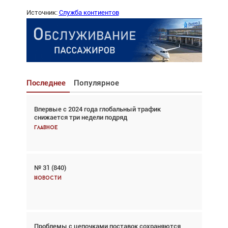
Источник:
Служба контиентов
Последнее
Популярное
Впервые с 2024 года глобальный трафик
Взгляд с высоты: тандем вертолётов и БПЛА в
снижается три недели подряд
спасательных операциях
Главное
Главное
№ 31 (840)
Авиационный фотограф Дэйв Кох: «Фотография
говорит сама за себя... а ИИ всё портит»
Новости
Новости
Проблемы с цепочками поставок сохраняются
Впервые с 2024 года глобальный трафик