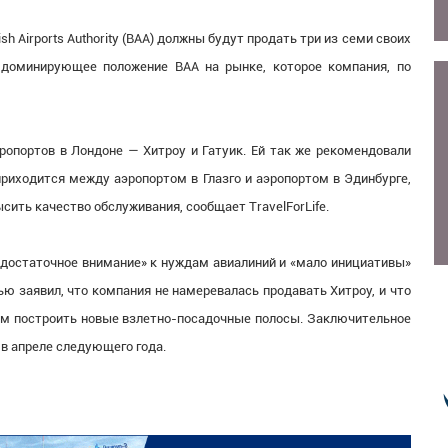
ish Airports Authority (BAA) должны будут продать три из семи своих
а доминирующее положение BAA на рынке, которое компания, по
опортов в Лондоне — Хитроу и Гатуик. Ей так же рекомендовали
приходится между аэропортом в Глазго и аэропортом в Эдинбурге,
ить качество обслуживания, сообщает TravelForLife.
едостаточное внимание» к нуждам авиалиний и «мало инициативы»
ю заявил, что компания не намеревалась продавать Хитроу, и что
м построить новые взлетно-посадочные полосы. Заключительное
в апреле следующего года.