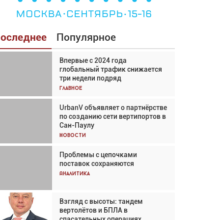
оследнее
Популярное
Впервые с 2024 года
Взгляд с высоты: тандем
глобальный трафик снижается
вертолётов и БПЛА в
три недели подряд
спасательных операциях
Главное
Главное
UrbanV объявляет о партнёрстве
Авиационный фотограф Дэйв
по созданию сети вертипортов в
Кох: «Фотография говорит сама
Сан-Паулу
за себя... а ИИ всё портит»
Новости
Новости
Проблемы с цепочками
Впервые с 2024 года
поставок сохраняются
глобальный трафик снижается
три недели подряд
Аналитика
Аналитика
Взгляд с высоты: тандем
Частный самолёт – это актив.
вертолётов и БПЛА в
Подходите к покупке
спасательных операциях
соответствующим образом