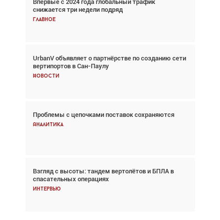
Впервые с 2024 года глобальный трафик
Взгляд с высоты: тандем вертолётов и БПЛА в
снижается три недели подряд
спасательных операциях
Главное
Главное
UrbanV объявляет о партнёрстве по созданию сети
Авиационный фотограф Дэйв Кох: «Фотография
вертипортов в Сан-Паулу
говорит сама за себя... а ИИ всё портит»
Новости
Новости
Проблемы с цепочками поставок сохраняются
Впервые с 2024 года глобальный трафик
снижается три недели подряд
Аналитика
Аналитика
Взгляд с высоты: тандем вертолётов и БПЛА в
Частный самолёт – это актив. Подходите к
спасательных операциях
покупке соответствующим образом
Интервью
Интервью