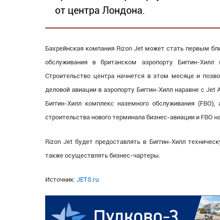
от центра Лондона.
Бахрейнская компания Rizon Jet может стать первым бл
обслуживания в британском аэропорту Биггин-Хилл (
Строительство центра начнется в этом месяце и позво
деловой авиации в аэропорту Биггин-Хилл наравне с Jet Avi
Биггин-Хилл комплекс наземного обслуживания (FBO), 
строительства нового терминала бизнес-авиации и FBO на
Rizon Jet будет предоставлять в Биггин-Хилл техничес
также осуществлять бизнес-чартеры.
Источник:
JETS.ru