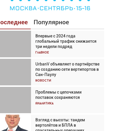
оследнее
Популярное
Впервые с 2024 года
Взгляд с высоты: тандем
глобальный трафик снижается
вертолётов и БПЛА в
три недели подряд
спасательных операциях
Главное
Главное
UrbanV объявляет о партнёрстве
Авиационный фотограф Дэйв
по созданию сети вертипортов в
Кох: «Фотография говорит сама
Сан-Паулу
за себя... а ИИ всё портит»
Новости
Новости
Проблемы с цепочками
Впервые с 2024 года
поставок сохраняются
глобальный трафик снижается
три недели подряд
Аналитика
Аналитика
Взгляд с высоты: тандем
Частный самолёт – это актив.
вертолётов и БПЛА в
Подходите к покупке
спасательных операциях
соответствующим образом