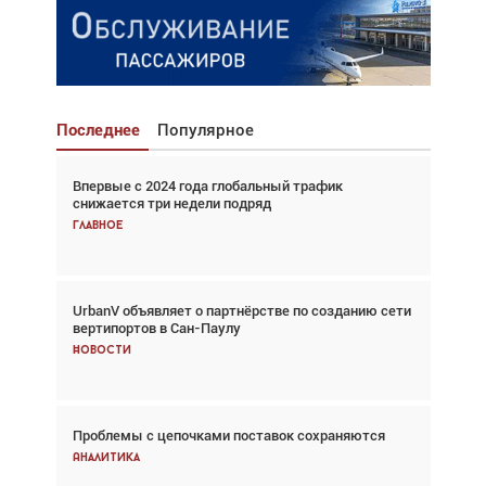
Последнее
Популярное
Впервые с 2024 года глобальный трафик
Взгляд с высоты: тандем вертолётов и БПЛА в
снижается три недели подряд
спасательных операциях
Главное
Главное
UrbanV объявляет о партнёрстве по созданию сети
Авиационный фотограф Дэйв Кох: «Фотография
вертипортов в Сан-Паулу
говорит сама за себя... а ИИ всё портит»
Новости
Новости
Проблемы с цепочками поставок сохраняются
Впервые с 2024 года глобальный трафик
снижается три недели подряд
Аналитика
Аналитика