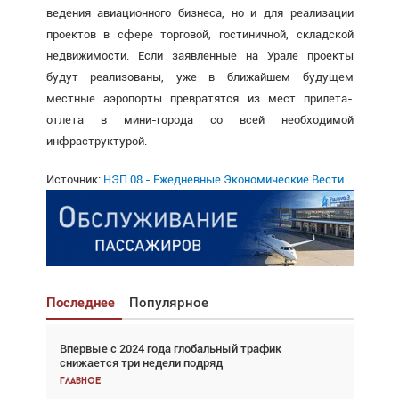
ведения авиационного бизнеса, но и для реализации
проектов в сфере торговой, гостиничной, складской
недвижимости. Если заявленные на Урале проекты
будут реализованы, уже в ближайшем будущем
местные аэропорты превратятся из мест прилета-
отлета в мини-города со всей необходимой
инфраструктурой.
Источник:
НЭП 08 - Ежедневные Экономические Вести
Последнее
Популярное
Впервые с 2024 года глобальный трафик
Взгляд с высоты: тандем вертолётов и БПЛА в
снижается три недели подряд
спасательных операциях
Главное
Главное