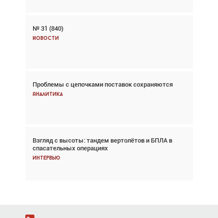
№ 31 (840)
Авиационный фотограф Дэйв Кох: «Фотография
говорит сама за себя... а ИИ всё портит»
Новости
Новости
Проблемы с цепочками поставок сохраняются
Впервые с 2024 года глобальный трафик
снижается три недели подряд
Аналитика
Аналитика
Взгляд с высоты: тандем вертолётов и БПЛА в
Частный самолёт – это актив. Подходите к
спасательных операциях
покупке соответствующим образом
Интервью
Интервью