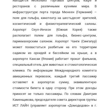
находится несколько торговых центров, кафе и
ресторанов с различными кухнями мира. В
инфраструктуре порта города Мюнхен (Германия) –
поле для гольфа, кинотеатр на шестьдесят зрителей,
косметический и физиотерапевтический салоны.
Аэропорт Сеул-Инчхон (Южная Корея) также
располагает полем для гольфа, бизнес-центром,
парикмахерским салоном. Аэропорт Чанги (Сингапур)
может похвастаться разбитым на его территории
садиком из орхидей и бассейном на крыше, а в
аэропорте Кансаи (Япония) работает прокат фильмов,
специальный отель для животных и стоматологическая
клиника. По информации Международного комитета
авиационных перевозок, каждый третий пассажир
оставляет в аэропортах сумму, эквивалентную
стоимости билета в одну сторону. При этом доходы
приносят не только пассажиры. По словам Дмитрия
Каменщикова, председателя совета директоров группы
ИСТ ЛАЙН (управляет аэропортом «Домодедово» в г.