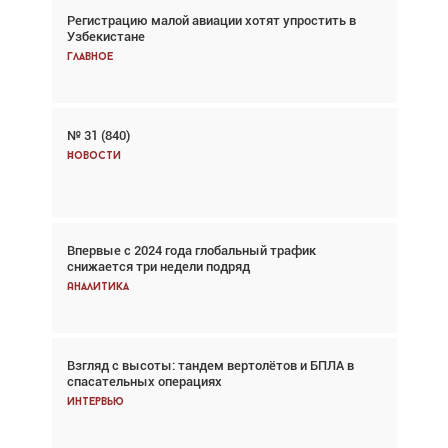
Регистрацию малой авиации хотят упростить в
Взгляд с высоты: тандем вертолётов и БПЛА в
Узбекистане
спасательных операциях
Главное
Главное
№ 31 (840)
Авиационный фотограф Дэйв Кох: «Фотография
говорит сама за себя... а ИИ всё портит»
Новости
Новости
Впервые с 2024 года глобальный трафик
Впервые с 2024 года глобальный трафик
снижается три недели подряд
снижается три недели подряд
Аналитика
Аналитика
Взгляд с высоты: тандем вертолётов и БПЛА в
Частный самолёт – это актив. Подходите к
спасательных операциях
покупке соответствующим образом
Интервью
Интервью