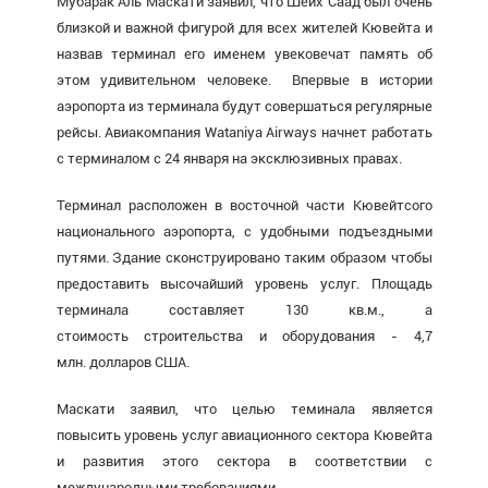
Мубарак Аль Маскати заявил, что Шейх Саад был очень
близкой и важной фигурой для всех жителей Кювейта и
назвав терминал его именем увековечат память об
этом удивительном человеке. Впервые в истории
аэропорта из терминала будут совершаться регулярные
рейсы. Авиакомпания Wataniya Airways начнет работать
с терминалом с 24 января на эксклюзивных правах.
Терминал расположен в восточной части Кювейтсого
национального аэропорта, с удобными подъездными
путями. Здание сконструировано таким образом чтобы
предоставить высочайший уровень услуг. Площадь
терминала составляет 130 кв.м., а
стоимость строительства и оборудования - 4,7
млн. долларов США.
Маскати заявил, что целью теминала является
повысить уровень услуг авиационного сектора Кювейта
и развития этого сектора в соответствии с
международными требованиями.