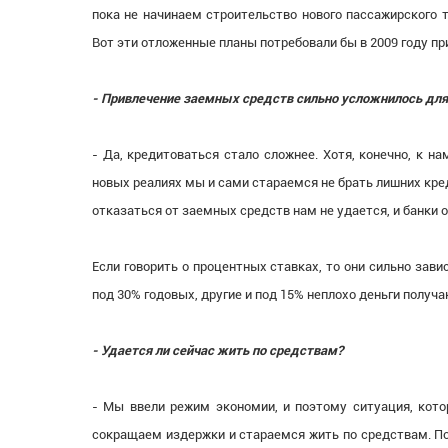
пока не начинаем строительство нового пассажирского те
Вот эти отложенные планы потребовали бы в 2009 году п
- Привлечение заемных средств сильно усложнилось для
- Да, кредитоваться стало сложнее. Хотя, конечно, к н
новых реалиях мы и сами стараемся не брать лишних кред
отказаться от заемных средств нам не удается, и банки
Если говорить о процентных ставках, то они сильно зави
под 30% годовых, другие и под 15% неплохо деньги получ
- Удается ли сейчас жить по средствам?
- Мы ввели режим экономии, и поэтому ситуация, котор
сокращаем издержки и стараемся жить по средствам. По