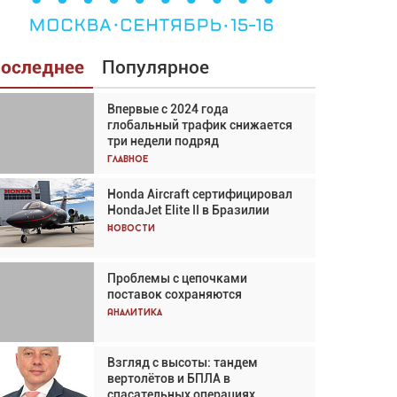
оследнее
Популярное
Впервые с 2024 года
Взгляд с высоты: тандем
глобальный трафик снижается
вертолётов и БПЛА в
три недели подряд
спасательных операциях
Главное
Главное
Honda Aircraft сертифицировал
Авиационный фотограф Дэйв
HondaJet Elite II в Бразилии
Кох: «Фотография говорит сама
за себя... а ИИ всё портит»
Новости
Новости
Проблемы с цепочками
Впервые с 2024 года
поставок сохраняются
глобальный трафик снижается
три недели подряд
Аналитика
Аналитика
Взгляд с высоты: тандем
Частный самолёт – это актив.
вертолётов и БПЛА в
Подходите к покупке
спасательных операциях
соответствующим образом