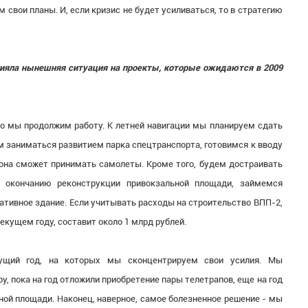
свои планы. И, если кризис не будет усиливаться, то в стратегию
овлияла нынешняя ситуация на проекты, которые ожидаются в 2009
вно мы продолжим работу. К летней навигации мы планируем сдать
 заниматься развитием парка спецтранспорта, готовимся к вводу
 она сможет принимать самолеты. Кроме того, будем достраивать
о окончанию реконструкции привокзальной площади, займемся
ативное здание. Если учитывать расходы на строительство ВПП-2,
екущем году, составит около 1 млрд рублей.
кущий год, на которых мы сконцентрируем свои усилия. Мы
у, пока на год отложили приобретение пары телетрапов, еще на год
ной площади. Наконец, наверное, самое болезненное решение - мы