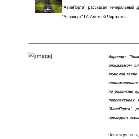
"АвиаПорта" рассказал генеральный 
"Аэропорт" ГА Алексей Чертенков.
Аэропорт "Тол
ожидаемом спа
включая такие 
экономическая 
по развитию к
перспективах 
"АвиаПорта" р
президент ассо
Несмотря на то