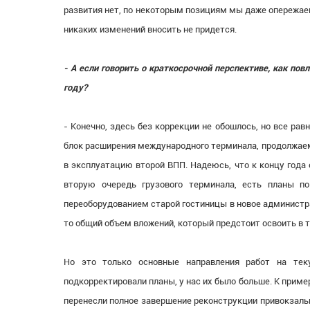
развития нет, по некоторым позициям мы даже опережаем 
никаких изменений вносить не придется.
- А если говорить о краткосрочной перспективе, как п
году?
- Конечно, здесь без коррекции не обошлось, но все ра
блок расширения международного терминала, продолжаем
в эксплуатацию второй ВПП. Надеюсь, что к концу года
вторую очередь грузового терминала, есть планы п
переоборудованием старой гостиницы в новое администр
то общий объем вложений, который предстоит освоить в т
Но это только основные направления работ на те
подкорректировали планы, у нас их было больше. К пример
перенесли полное завершение реконструкции привокзаль