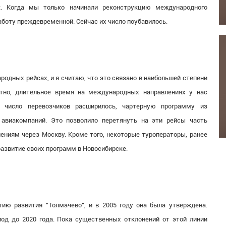
к. Когда мы только начинали реконструкцию международного
аботу преждевременной. Сейчас их число поубавилось.
ародных рейсах, и я считаю, что это связано в наибольшей степени
стно, длительное время на международных направлениях у нас
е число перевозчиков расширилось, чартерную программу из
 авиакомпаний. Это позволило перетянуть на эти рейсы часть
ниям через Москву. Кроме того, некоторые туроператоры, ранее
развитие своих программ в Новосибирске.
гию развития "Толмачево", и в 2005 году она была утверждена.
од до 2020 года. Пока существенных отклонений от этой линии