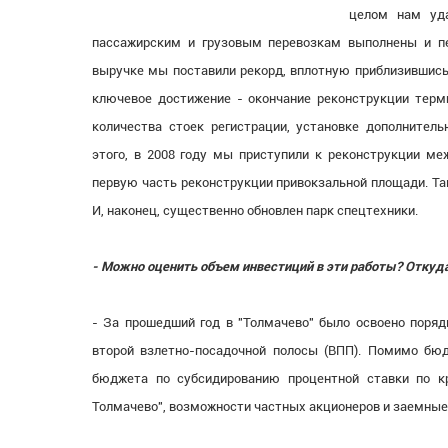
целом нам уда
пассажирским и грузовым перевозкам выполнены и пе
выручке мы поставили рекорд, вплотную приблизившись 
ключевое достижение - окончание реконструкции терм
количества стоек регистрации, установке дополнител
этого, в 2008 году мы приступили к реконструкции ме
первую часть реконструкции привокзальной площади. Та
И, наконец, существенно обновлен парк спецтехники.
- Можно оценить объем инвестиций в эти работы? Откуд
- За прошедший год в "Толмачево" было освоено поряд
второй взлетно-посадочной полосы (ВПП). Помимо бюд
бюджета по субсидированию процентной ставки по к
Толмачево", возможности частных акционеров и заемные