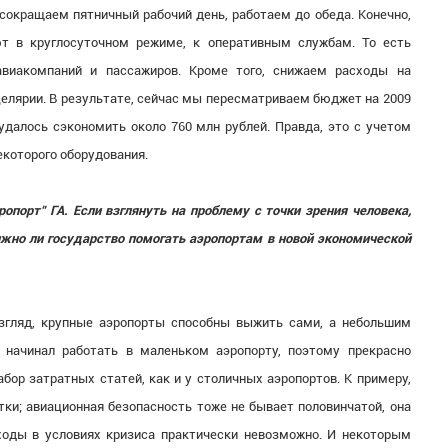
я сокращаем пятничный рабочий день, работаем до обеда. Конечно,
ют в круглосуточном режиме, к оперативным службам. То есть
авиакомпаний и пассажиров. Кроме того, снижаем расходы на
целярии. В результате, сейчас мы пересматриваем бюджет на 2009
 удалось сэкономить около 760 млн рублей. Правда, это с учетом
екоторого оборудования.
опорт" ГА. Если взглянуть на проблему с точки зрения человека,
жно ли государство помогать аэропортам в новой экономической
взгляд, крупные аэропорты способны выжить сами, а небольшим
о начинал работать в маленьком аэропорту, поэтому прекрасно
бор затратных статей, как и у столичных аэропортов. К примеру,
утки; авиационная безопасность тоже не бывает половинчатой, она
сходы в условиях кризиса практически невозможно. И некоторым