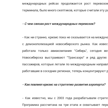
международных рейсах продолжается рост перевозо
терминала, было много скептиков, которые считали эту р
- С чем связан рост международных перевозок?
- Как ни странно, кризис пока не сказывается на междун
с демонополизацией новосибирского рынка. Как изве
работала только авиакомпания "Сибирь", сегодня ж
Новосибирска выстраивают "Трансаэро" и ряд других
пассажиров, которые летали по международным направле
работавшие в соседних регионах, теперь концентрируют 
- Как повлиял кризис на стратегию развития аэропорта?
- Как известно, мы с 2003 года разрабатывали страте
Программа рассчитана на три этапа и охватывает пери