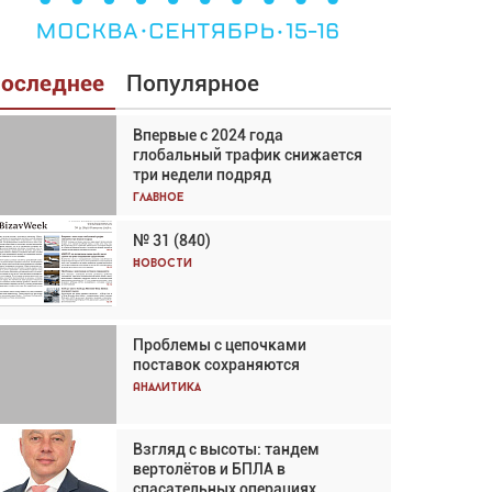
оследнее
Популярное
Впервые с 2024 года
Взгляд с высоты: тандем
глобальный трафик снижается
вертолётов и БПЛА в
три недели подряд
спасательных операциях
Главное
Главное
№ 31 (840)
Авиационный фотограф Дэйв
Кох: «Фотография говорит сама
Новости
за себя... а ИИ всё портит»
Новости
Проблемы с цепочками
Впервые с 2024 года
поставок сохраняются
глобальный трафик снижается
три недели подряд
Аналитика
Аналитика
Взгляд с высоты: тандем
Частный самолёт – это актив.
вертолётов и БПЛА в
Подходите к покупке
спасательных операциях
соответствующим образом