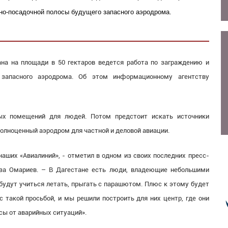
но-посадочной полосы будущего запасного аэродрома.
на на площади в 50 гектаров ведется работа по заграждению и
 запасного аэродрома. Об этом информационному агентству
ных помещений для людей. Потом предстоит искать источники
олноценный аэродром для частной и деловой авиации.
наших «Авиалиний», - отметил в одном из своих последних пресс-
за Омариев. – В Дагестане есть люди, владеющие небольшими
удут учиться летать, прыгать с парашютом. Плюс к этому будет
 такой просьбой, и мы решили построить для них центр, где они
сы от аварийных ситуаций».