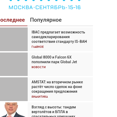
оследнее
Популярное
IBAC предлагает возможность
Взгляд с высоты: тандем
самодекларирования
вертолётов и БПЛА в
соответствия стандарту IS-BAH
спасательных операциях
Главное
Главное
Global 8000 и Falcon 6X
Авиационный фотограф Дэйв
пополнили парк Global Jet
Кох: «Фотография говорит сама
за себя... а ИИ всё портит»
Новости
Новости
AMSTAT: на вторичном рынке
В городах чемпионата мира
растёт число сделок на фоне
наблюдался подъём, хотя
сокращения предложения
общий трафик снизился
Аналитика
Аналитика
Взгляд с высоты: тандем
Частный самолёт – это актив.
вертолётов и БПЛА в
Подходите к покупке
спасательных операциях
соответствующим образом