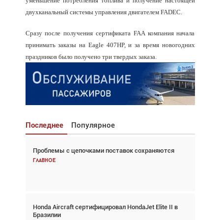
уменьшение потребления топлива и получение настоящей
двухканальный системы управления двигателем FADEC.
Сразу после получения сертификата FAA компания начала
принимать заказы на Eagle 407HP, и за время новогодних
праздников было получено три твердых заказа.
Последнее
Популярное
Проблемы с цепочками поставок сохраняются
Взгляд с высоты: тандем вертолётов и БПЛА в
спасательных операциях
Главное
Главное
Honda Aircraft сертифицировал HondaJet Elite II в
Авиационный фотограф Дэйв Кох: «Фотография
Бразилии
говорит сама за себя... а ИИ всё портит»