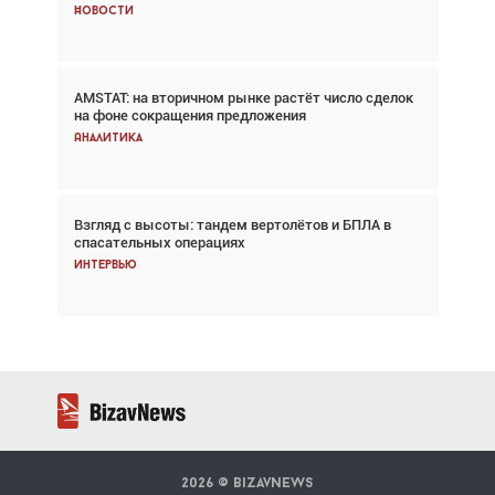
Новости
Новости
AMSTAT: на вторичном рынке растёт число сделок
Проблемы с цепочками поставок сохраняются
на фоне сокращения предложения
Аналитика
Аналитика
Взгляд с высоты: тандем вертолётов и БПЛА в
Частный самолёт – это актив. Подходите к
спасательных операциях
покупке соответствующим образом
Интервью
Интервью
2026 ©
BizavNews