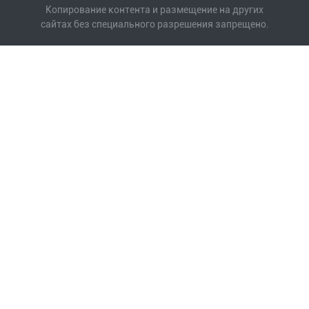
Копирование контента и размещение на других
сайтах без специального разрешения запрещено.